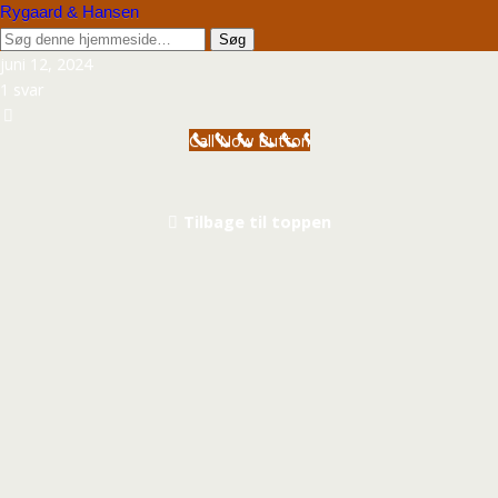
Rygaard & Hansen
juni 12, 2024
1 svar
Call Now Button
Tilbage til toppen